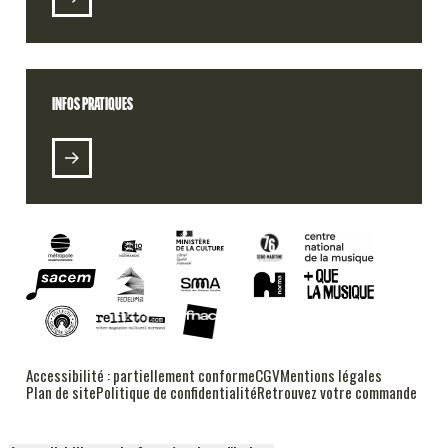
INFOS PRATIQUES
RADIO 106
PODCASTS
ALT DSL (E-LABEL)
Accessibilité : partiellement conforme
CGV
Mentions légales
FESTIVAL RUSH
Plan de site
Politique de confidentialité
Retrouvez votre commande