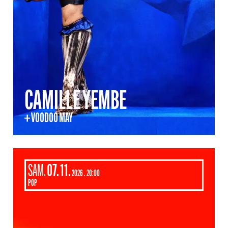
CAMILLE YEMBE
+ VOODOO MAY
SAMEDI
NOVEMBRE
SAM.
07.
11.
2026
20:00
POP