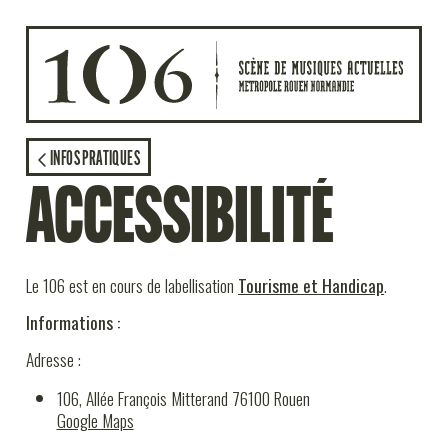
Aller au contenu principal
AGENDA
INFOS PRATIQUES
ACCESSIBILITÉ
ACTION CULTURELLE
STUDIOS
Le 106 est en cours de labellisation
Tourisme et Handicap
.
Informations :
LE MAG
Adresse :
LE 106
106, Allée François Mitterand 76100 Rouen
Google Maps