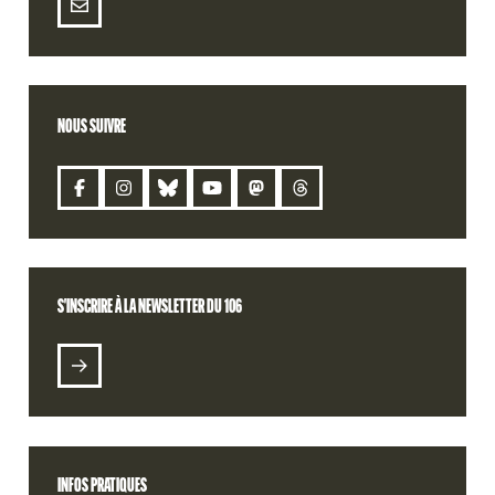
NOUS SUIVRE
CONTACT
S'INSCRIRE À LA NEWSLETTER DU 106
S'INSCRIRE À LA NEWSLETTER DU 106
BILLETTERIE
RETROUVEZ VOTRE COMMANDE
INFOS PRATIQUES