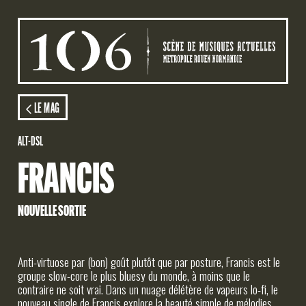
Aller au contenu principal
AGENDA
LE MAG
ALT-DSL
ACTION CULTURELLE
FRANCIS
STUDIOS
NOUVELLE SORTIE
LE MAG
LE 106
Anti-virtuose par (bon) goût plutôt que par posture, Francis est le
groupe slow-core le plus bluesy du monde, à moins que le
contraire ne soit vrai. Dans un nuage délétère de vapeurs lo-fi, le
nouveau single de Francis explore la beauté simple de mélodies