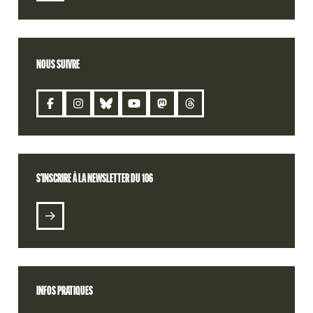
NOUS SUIVRE
CONTACT
S'INSCRIRE À LA NEWSLETTER DU 106
S'INSCRIRE À LA NEWSLETTER DU 106
BILLETTERIE
RETROUVEZ VOTRE COMMANDE
INFOS PRATIQUES
RADIO 106