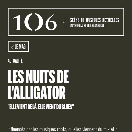
Aller au contenu principal
AGENDA
LE MAG
ACTUALITÉ
ACTION CULTURELLE
LES NUITS DE
STUDIOS
L'ALLIGATOR
LE MAG
"ELLE VIENT DE LÀ, ELLE VIENT DU BLUES"
LE 106
Influencés par les musiques roots, qu’elles viennent du folk et du