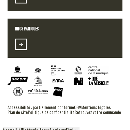
INFOS PRATIQUES
RADIO 106
PODCASTS
ALT DSL (E-LABEL)
Accessibilité : partiellement conforme
CGV
Mentions légales
FESTIVAL RUSH
Plan de site
Politique de confidentialité
Retrouvez votre commande
Accueil-billetterie fermé aujourd'hui