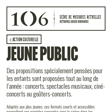
Aller au contenu principal
AGENDA
ACTION CULTURELLE
JEUNE PUBLIC
ACTION CULTURELLE
STUDIOS
Des propositions spécialement pensées pour
les enfants sont proposées tout au long de
LE MAG
l’année : concerts, spectacles musicaux, ciné-
concerts ou goûters-concerts.
LE 106
Adaptés aux plus jeunes, ces formats courts et accessibles
permettent une première rencontre avec la scène dans les