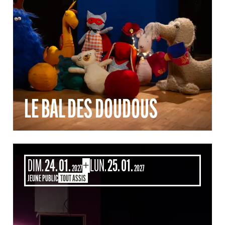
LE BAL DES DOUDOUS
DIMANCHE
JANVIER
LUNDI
JANVIER
DIM.
24.
01.
LUN.
25.
01.
DU
AU
2027
2027
JEUNE PUBLIC
TOUT ASSIS