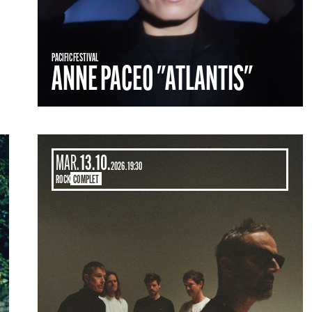
FOS
PACIFIC FESTIVAL
ANNE PACEO "ATLANTIS"
OCTOBRE
MARDI
13.
10.
MAR.
2026
19:30
ROCK
COMPLET