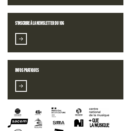
CONTACT
S'INSCRIRE À LA NEWSLETTER DU 106
S'INSCRIRE À LA NEWSLETTER DU 106
BILLETTERIE
RETROUVEZ VOTRE COMMANDE
INFOS PRATIQUES
RADIO 106
PODCASTS
ALT DSL (E-LABEL)