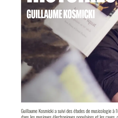
GUILLAUME KOSMICKI
CULTUR
La free party est la branche clandestine et radicale de la
à des modes de vie nomades et alternatifs, elle s’est ag
les années 90. C’est en France, en Italie et en Tchéquie 
jusqu’à un âge d’or, au terme de la décennie, suivi d’une
STUDI
Pourtant, aujourd’hui, plus de 30 ans après ses débuts di
dans l’aventure. Ils créent leurs sound-systems, organisen
encore en voyage toujours plus loin pour diffuser leur mo
propose de retracer les épisodes de cette aventure, de p
ses manifestations artistiques. Elle repose sur de nombre
témoignages d’acteurs ainsi que sur des analyses musica
Guillaume Kosmicki a suivi des études de musicologie à l’
dans les musiques électroniques populaires et les raves, 