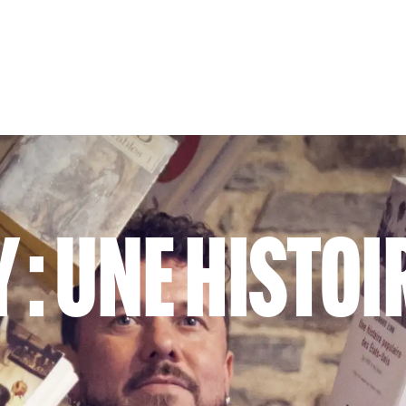
A
 : UNE HISTOI
N