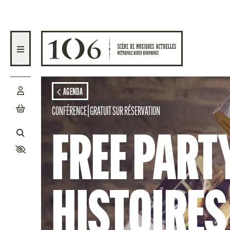
Aller au contenu principal
AGEND
AGENDA
CONFÉRENCE
|
GRATUIT SUR RÉSERVATION
FREE PARTY
ACTIO
HISTOIRES