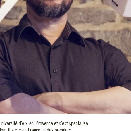
ELLE
 rave. Issue d’Angleterre, profondément liée
LE 106
•
encée comme une véritable contre-culture dans
qu’elle a connu son plus fort développement
MARD
 répression violente dans les années 2000.
OS
TERM
screts, de nombreux jeunes s’investissent encore
t des teufs légales ou illégales et partent
de de vie et leur musique. Cette conférence se
résenter les valeurs du mouvement et d’analyser
ux documents visuels, sur différents
les.
université d’Aix-en-Provence et s’est spécialisé
dont il a été en France un des premiers