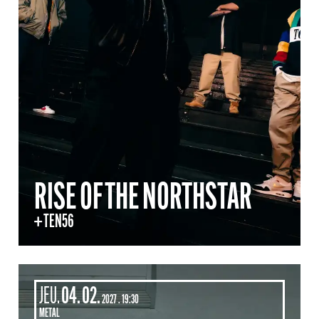
RISE OF THE NORTHSTAR
+ TEN56
JEUDI
FÉVRIER
JEU.
04.
02.
2027
19:30
METAL