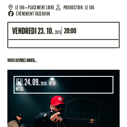
LE 106
• PLACEMENT LIBRE
PRODUCTION : LE 106
ÉVÈNEMENT FACEBOOK
VENDREDI
23
10
20:00
2026
VOUS DEVRIEZ AIMER…
JEUDI
SEPTEMBRE
JEU.
24.
09.
2026
19:30
METAL