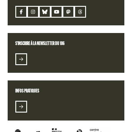
CONTACT
S'INSCRIRE À LA NEWSLETTER DU 106
S'INSCRIRE À LA NEWSLETTER DU 106
BILLETTERIE
RETROUVEZ VOTRE COMMANDE
INFOS PRATIQUES
RADIO 106
PODCASTS