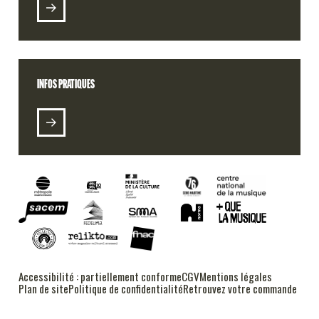
RETROUVEZ VOTRE COMMANDE
INFOS PRATIQUES
RADIO 106
PODCASTS
ALT DSL (E-LABEL)
Accessibilité : partiellement conforme
CGV
Mentions légales
FESTIVAL RUSH
Plan de site
Politique de confidentialité
Retrouvez votre commande