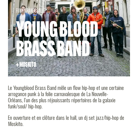
INFOS PRATIQUES
FUNK
|
GRANDE SALLE
YOUNG BLOOD
BRASS BAND
+ MOSKITO
Le Youngblood Brass Band mêle un flow hip-hop et une certaine
arrogance punk à la folie carnavalesque de La Nouvelle-
Orléans, l’un des plus réjouissants répertoires de la galaxie
funk/soul/ hip-hop.
En ouverture et en clôture dans le hall, un dj set jazz/hip-hop de
Moskito.