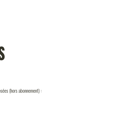
S
ULTURELLE
osées (hors abonnement) :