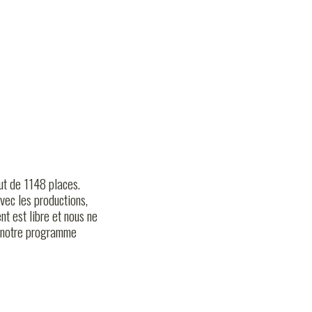
PODCASTS
ALT DSL (E-LABEL)
FESTIVAL RUSH
out de 1148 places.
vec les productions,
t est libre et nous ne
s notre programme