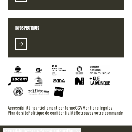
INFOS PRATIQUES
RADIO 106
PODCASTS
ALT DSL (E-LABEL)
Accessibilité : partiellement conforme
CGV
Mentions légales
FESTIVAL RUSH
Plan de site
Politique de confidentialité
Retrouvez votre commande
Accueil-billetterie fermé aujourd'hui