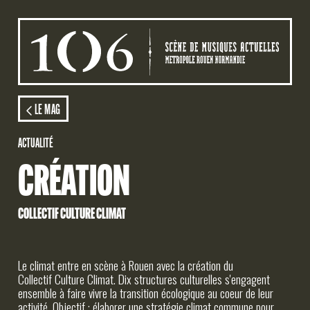
Aller au contenu principal
AGENDA
LE MAG
ACTUALITÉ
ACTION CULTURELLE
CRÉATION
STUDIOS
COLLECTIF CULTURE CLIMAT
LE MAG
LE 106
Le climat entre en scène à Rouen avec la création du
Collectif Culture Climat. Dix structures culturelles s'engagent
ensemble à faire vivre la transition écologique au coeur de leur
activité. Objectif : élaborer une stratégie climat commune pour