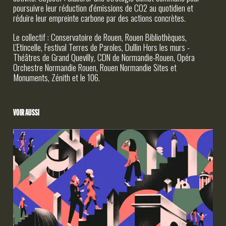
INFOS PRATIQUES
poursuivre leur réduction d'émissions de CO2 au quotidien et
réduire leur empreinte carbone par des actions concrètes.
Le collectif : Conservatoire de Rouen, Rouen Bibliothèques,
L'Etincelle, Festival Terres de Paroles,
Dullin Hors les murs -
Théâtres de Grand Quevilly
,
CDN
de Normandie-
Rouen
,
Opéra
Orchestre Normandie Rouen
,
Rouen Normandie Sites et
Monuments
, Zénith et le 106.
VOIR AUSSI