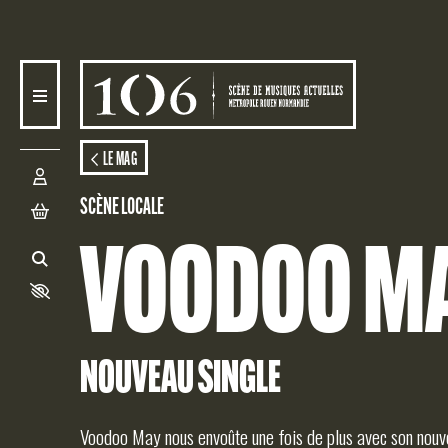
Aller au contenu principal
AGEND
LE MAG
SCÈNE LOCALE
VOODOO M
ACTIO
NOUVEAU SINGLE
Voodoo May nous envoûte une fois de plus avec son nouve