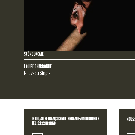
INFOS
PRATI
SCÈNE LOCALE
LOUISE CHARBONNEL
Nouveau Single
LE 106, ALLÉE FRANÇOIS MITTERRAND - 76100 ROUEN /
NOUS 
TÉL. : 02 32 10 88 60